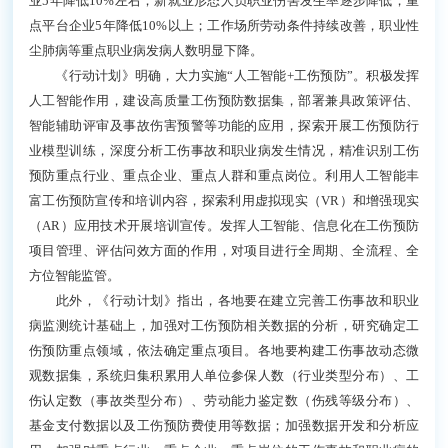
业5年降低10%左右；新就业形态人员职业伤害发生率逐步降低，重
点平台企业5年降低10%以上；工作场所劳动条件持续改善，职业性
尘肺病等重点职业病发病人数明显下降。
《行动计划》明确，大力实施“人工智能+工伤预防”。积极发挥
人工智能作用，建设高质量工伤预防数据集，部署兼具政策评估、
智能辅助评审及事故伤害预警等功能的应用，探索开展工伤预防行
业模型训练，深度分析工伤事故和职业病发生情况，精准识别工伤
预防重点行业、重点企业、重点人群和重点岗位。利用人工智能丰
富工伤预防宣传和培训内容，探索利用虚拟现实（VR）和增强现实
（AR）应用技术开展培训宣传。发挥人工智能、信息化在工伤预防
项目管理、评估问效方面的作用，对项目进行全周期、全流程、全
方位智能监管。
此外，《行动计划》指出，各地要在建立完善工伤事故和职业
病监测统计基础上，加强对工伤预防相关数据的分析，研究确定工
伤预防重点领域，依法确定重点项目。各地要构建工伤事故动态微
观数据集，系统归集积累用人单位参保人数（行业类型分布）、工
伤认定数（事故类型分布）、劳动能力鉴定数（伤残等级分布）、
基金支付数据以及工伤预防费使用等数据；加强数据开发和分析应