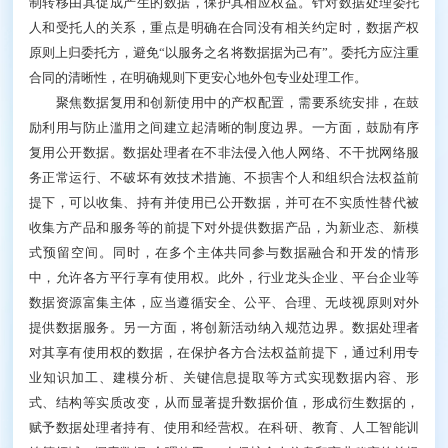
悲剧”之间找到制度化平衡。若围绕数据形成的权利存
在不确定性，潜在利用者将面临高昂的协商、诉讼与合
规成本，导致数据在法律上“被拥有”、但在经济上“被闲
置”。结合数据要素的特殊性和中国数据实践的操作路
径，应减少不确定性以降低交易成本，促进多方投资与
协作激励，同时约束负外部性，以“激励使用”为目的，
实现数据要素的高效利用与社会福利最大化。
将数据权利设计为“持有权—使用权—经营权”的结
构性分置，旨在通过精细划分，形成有利于数据使用、
流通和价值创造的激励结构。核心逻辑是把对数据的投
入与回报、权利与责任合理对位，使数据能够在更多主
体之间被反复利用、持续创造增量价值。三权分置激励
各参与者持续建设高质量的数据资源，对细分产权进行
细分定价，使数据逐步转化为产权明晰、可计量的资