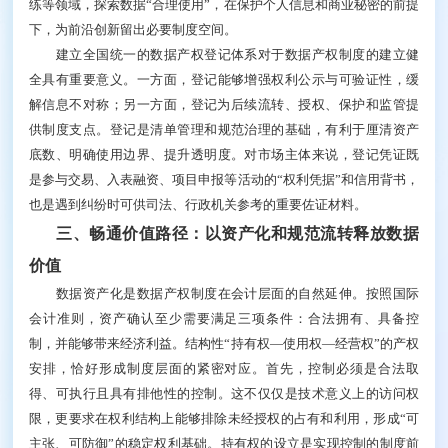
产。在这种制度设计下，数据能够在安全可控的前提下
被更广泛使用、被多次开发，形成持续叠加的社会与经
济价值。
实践中，纠纷容易发生在两组关系之中，其一是信
息主体与数据处理者的关系，其二是数据处理委托方与
数据处理受托方的关系。针对信息主体与数据处理者的
关系，重点是在生产环节明确数据处理者对合法采集的
数据享有财产性权利，稳定企业在采集、治理、清洗等
前端环节的投入预期；同时保障信息主体可以获取或复
制转移由其促成产生的数据，保护其相应权益。针对数
据处理委托人和受托人的关系，重点是明确在合同没有
相关约定时，数据产权原则上归委托方，避免“以服务
之名将数据据为己有”。委托方应注重合同的清晰性，
在明确规则下更安心地外包专业处理工作。