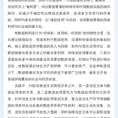
制力转化为市场垄断，从而在无形中增加新企业的进入
壁垒。
更为关键的是，数据交易受到“信息悖论”和合同不
完备的双重约束。交易之前，购买方难以判断数据质量
和适用性；但数据一旦完全披露，信息即被掌握，买方
的购买意愿下降。数据用途高度多样且持续演化，复制
与再分发成本极低、难以监测，多主体流转又显著增加
责任追溯的不确定性。隐私损害、信任侵蚀和社会性风
险往往难以通过事后赔偿完全修复，而仅靠民事合同几
乎不可能穷尽未来风险。因而，产权制度成为补足合同
不完备性、促进数据流通开发的重要基础。
二、明确机制核心：以结构性分置激活数据使用与
价值创造
数据要素的产权设置，必须在“公地悲剧”和“反公地