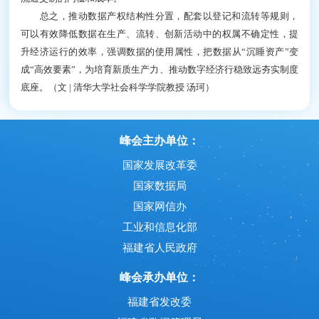
等方式实现数据内容、形式、结构等实质改变，从而显
著提升数据价值，形成衍生数据的，赋予数据处理者持
有、使用和经营权。在科研、教育、人工智能训练等领
域，探索数据“合理使用”，在保护个人信息和商业秘密
的前提下，为前沿创新留出必要制度空间。
建立全国统一的数据产权登记体系对于数据产权制
度的建立健全具有重要意义。一方面，登记能够增强权
利公示与可验证性，缓解信息不对称；另一方面，登记
为后续流转、授权、保护和监管提供制度支点。登记是
清单管理和规范治理的基础，有利于厘清资产底数、明
确使用边界、提升透明度。对市场主体来说，登记凭证
既是参与交易、入表融资、项目申报等活动的“权利凭
据”和信用背书，也是遇到纠纷时可供司法、行政机关
参考的重要佐证材料。