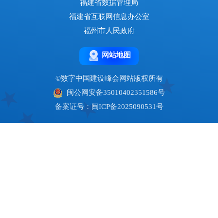
三、畅通价值路径：以资产化和规范流转释放数据
价值
数据资产化是数据产权制度在会计层面的自然延
伸。按照国际会计准则，资产确认至少需要满足三项条
件：合法拥有、具备控制，并能够带来经济利益。结构
性“持有权—使用权—经营权”的产权安排，恰好形成制
度层面的紧密对应。首先，控制必须是合法取得、可执
行且具有排他性的控制。这不仅仅是技术意义上的访问
权限，更要求在权利结构上能够排除未经授权的占有和
利用，形成“可主张、可防御”的稳定权利基础。持有权
的设立是实现控制的制度前提，使数据处理者既能在物
理层面控制数据，又能在法律层面排他主张权利，从而
把“物理控制”与“法律控制”统一起来。相反，如果数据
持有权模糊，就难以满足会计上对控制的基本要求。其