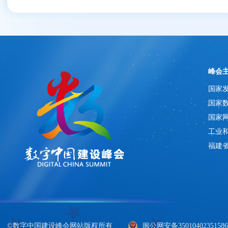
峰会
国家
国家
国家
工业
福建
©数字中国建设峰会网站版权所有
闽公网安备3501040235158