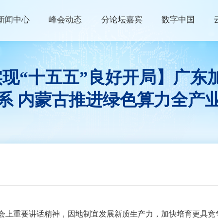
新闻中心
峰会动态
分论坛嘉宾
数字中国
峰会资讯
峰会论坛
高端访谈
实现“十五五”良好开局】广
数字快讯
现场体验区
数字青年说
系 内蒙古推进绿色算力全产
视频播报
创新大赛
数字企业+
权威发布
云生态大会
政策发布
主宾省
政策解读
主宾市
数字福建
行业资讯
上重要讲话精神，因地制宜发展新质生产力，加快培育更具竞