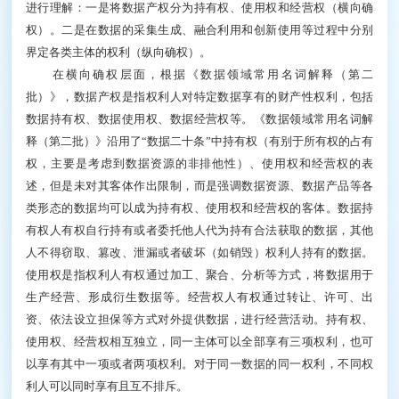
进行理解：一是将数据产权分为持有权、使用权和经营权（横向确
权）。二是在数据的采集生成、融合利用和创新使用等过程中分别
界定各类主体的权利（纵向确权）。
在横向确权层面，根据《数据领域常用名词解释（第二
批）》，数据产权是指权利人对特定数据享有的财产性权利，包括
数据持有权、数据使用权、数据经营权等。《数据领域常用名词解
释（第二批）》沿用了“数据二十条”中持有权（有别于所有权的占有
权，主要是考虑到数据资源的非排他性）、使用权和经营权的表
述，但是未对其客体作出限制，而是强调数据资源、数据产品等各
类形态的数据均可以成为持有权、使用权和经营权的客体。数据持
有权人有权自行持有或者委托他人代为持有合法获取的数据，其他
人不得窃取、篡改、泄漏或者破坏（如销毁）权利人持有的数据。
使用权是指权利人有权通过加工、聚合、分析等方式，将数据用于
生产经营、形成衍生数据等。经营权人有权通过转让、许可、出
资、依法设立担保等方式对外提供数据，进行经营活动。持有权、
使用权、经营权相互独立，同一主体可以全部享有三项权利，也可
以享有其中一项或者两项权利。对于同一数据的同一权利，不同权
利人可以同时享有且互不排斥。