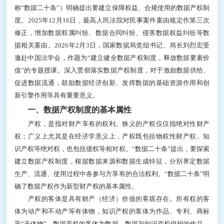
称“数据二十条”）明确提出要建立保障权益、合规使用的数据产权制
度。2025年12月16日，最高人民法院对民事案件案由规定作第三次
修正，增加数据权属纠纷、数据合同纠纷、侵害数据权益纠纷等数
据相关案由。2026年2月3日，国家数据局党组书记、局长刘烈宏受
邀赴中国法学会，作题为“建立健全数据产权制度，释放数据要素价
值”的专题授课。深入贯彻落实数据产权制度，对于激励数据供给、
促进数据流通，鼓励数据经济创新、发挥数据的基础资源作用和创
新引擎作用等具有重要意义。
一、数据产权制度的基本属性
产权，是指对财产享有的权利。狭义的产权仅仅指绝对性财产
权；广义上尤其是在经济学意义上，产权既包括物权性财产权、知
识产权等绝对权，也包括债权等相对权。“数据二十条”提出，要探索
建立数据产权制度，根据数据来源和数据生成特征，分别界定数据
生产、流通、使用过程中各参与方享有的合法权利。“数据二十条”明
确了数据产权作为新型财产权的基本属性。
产权的客体是具有财产（经济）价值的客观存在。所有权的客
体为动产和不动产等有体物，知识产权的客体为作品、专利、商标
等“无体物”，数据产权的客体为数据。数据与知识产权保护的作品、