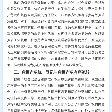
纵向确权是指在数据的采集生成、融合利用和创新使用等过程
中分别确认不同主体的数据产权。在采集生成过程中，应当贯彻保
护劳动和其他要素贡献的价值取向，鼓励各方积极有序参与数据采
集生成。对于不违反法律和合同约定而采集生成的数据，数据处理
者依法享有持有权、使用权和经营权。在融合利用过程中，应当注
重发挥数据要素的非竞争性优势，有序促进多源数据融合，鼓励数
据多主体复用，特别是应当为数据处理者获取和使用公开数据提供
良好的制度环境。在创新使用过程中，需要对开发创造衍生数据、
人工智能训练等场景下的数据产权配置作出特别安排，以激励各类
主体开展基于数据的实质性、差异化创新，挖掘并释放数据要素价
值，推动以数据为核心引擎的新质生产力高质量发展。
三、数据产权统一登记与数据产权有序流转
数据产权登记是促进数据产权有序流转的关键制度。我国已经
建立统一的不动产产权登记制度，知识产权登记制度也比较成熟健
全。作为一项新型财产权，数据产权需要相应的登记制度为其公示
与流转等提供支撑。完善的数据产权登记制度体系既可以在数据权
属等纠纷中发挥关键证明作用，也可以为公众了解数据产权的内容
与归属情况等提供可信凭证，降低数据交易成本。此外，国家数据