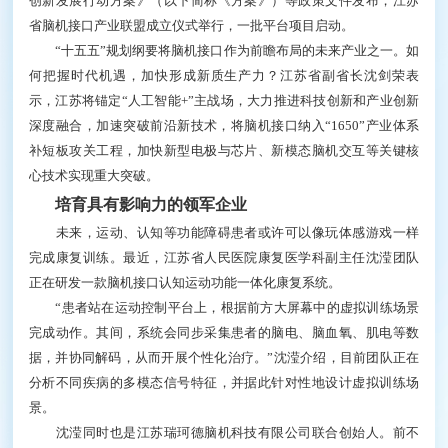
创新发展行动方案》（以下简称《方案》）等政策文件发布，江苏
省脑机接口产业联盟成立仪式举行，一批平台项目启动。
“十五五”规划纲要将脑机接口作为前瞻布局的未来产业之一。如
何把握时代机遇，加快形成新质生产力？江苏省副省长沈剑荣表
示，江苏将锚定“人工智能+”主战场，大力推进科技创新和产业创新
深度融合，加速突破前沿新技术，将脑机接口纳入“1650”产业体系
补短板攻关工程，加快新型电极与芯片、新模态脑机交互等关键核
心技术实现重大突破。
培育具有影响力的领军企业
未来，运动、认知等功能障碍患者或许可以像玩体感游戏一样
完成康复训练。最近，江苏省人民医院康复医学科副主任沈滢团队
正在研发一款脑机接口认知运动功能一体化康复系统。
“患者站在运动控制平台上，根据前方大屏幕中的虚拟训练场景
完成动作。其间，系统会同步采集患者的脑电、脑血氧、肌电等数
据，并协同解码，从而开展个性化治疗。”沈滢介绍，目前团队正在
分析不同疾病的多模态信号特征，并据此针对性地设计虚拟训练场
景。
沈滢同时也是江苏瑞珂德脑机科技有限公司联合创始人。前不