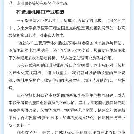
品、应用服务等较完整的产业生态。
打造脑机接口产业联盟
一个指甲盖大小的芯片上，集成了2万多个微电极。14日的会展
中，东南大学数字医学工程全国重点实验室研究团队展示的一款高
端脑机接口芯片，引来众人关注。
“这款芯片主要用于体外脑组织和类脑器官的状态监测与评估，
不仅能记录电生理信号，还可实现电化学传感，从而支持单细胞水
平的神经元多模态活动解析。”该实验室助理研究员马标介绍。
大会正式亮相的江苏省脑机接口产业联盟，也让马标对于芯片
的产业化充满期待。“进入联盟后，我们就可以借助联盟的产业资
源，接触更多客户，收集他们的使用体验，加速芯片的迭代。”马标
说。
江苏省脑机接口产业联盟由70余家企事业单位共同组建，成为
串联全省脑机接口创新资源的“强磁场”。其中，江苏脑机接口研究院
将发挥头雁效应。朱海华表示，“联盟将充当桥梁，搭建高能级创新
平台，合力攻坚‘卡脖子’技术，加速科技成果转化，推动科技与产业
双向奔赴。”
沈剑荣介绍，未来，江苏将优先推动脑机接口技术在医疗康