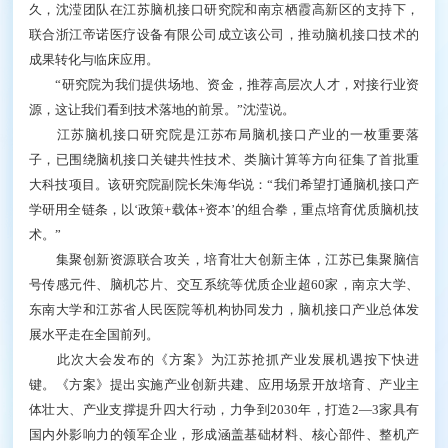
久，沈滢团队在江苏脑机接口研究院和南京栖霞高新区的支持下，
联合浙江帝诺医疗设备有限公司成立该公司，推动脑机接口技术的
成果转化与临床应用。
“研究院为我们提供场地、资金，推荐高层次人才，对接行业资
源，这让我们看到技术落地的前景。”沈滢说。
江苏脑机接口研究院是江苏布局脑机接口产业的一枚重要落
子，已围绕脑机接口关键共性技术、类脑计算等方向征集了首批重
大科技项目。该研究院副院长朱海华说：“我们希望打通脑机接口产
学研用全链条，以‘政策+载体+资本’的组合拳，重点培育优质脑机技
术。”
集聚创新资源联合攻关，培育壮大创新主体，江苏已集聚脑信
号传感元件、脑机芯片、交互系统等优质企业超60家，南京大学、
东南大学和江苏省人民医院等机构协同发力，脑机接口产业总体发
展水平走在全国前列。
此次大会发布的《方案》为江苏抢抓产业发展机遇按下快进
键。《方案》提出实施产业创新共建、应用场景开放培育、产业主
体壮大、产业支撑提升四大行动，力争到2030年，打造2—3家具有
国内外影响力的领军企业，形成涵盖基础材料、核心部件、整机产