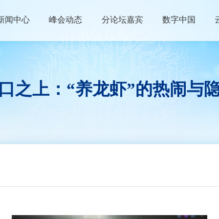
新闻中心
峰会动态
分论坛嘉宾
数字中国
峰会资讯
峰会论坛
高端访谈
数字快讯
现场体验区
数字青年说
口之上：“养龙虾”的热闹与
视频播报
创新大赛
数字企业+
权威发布
云生态大会
政策发布
主宾省
政策解读
主宾市
数字福建
行业资讯