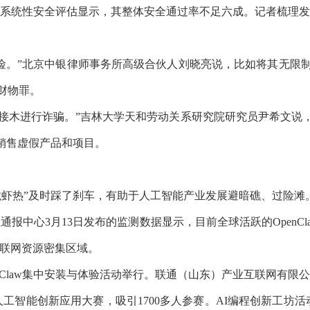
系统性安全评估显示，其整体安全通过率不足六成。记者梳理发现
风险。”北京中银律师事务所高级合伙人刘晓亮说，比如将其无
财物罪。
概念移花接木进行诈骗。”吉林大学天和劳动关系研究院研究员尹希文说
销售虚假产品和项目。
虾热”及时踩了刹车，有助于人工智能产业发展避暗礁、过险滩
报中心3月13日发布的监测数据显示，目前全球活跃的OpenClaw
互联网资源密集区域。
aw集中安装与体验活动举行。联通（山东）产业互联网有限公司上
能创新应用大赛，吸引1700多人参赛。AI编程创新工坊活