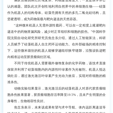
脑胶质瘤因病灶区域复杂、药物递送难度大，一直是医学界公
认的难题。团队此次开创性地利用自然界中的单细胞生物——硅藻
作为机器人的结构母体。硅藻壳拥有天然的多孔二氧化硅结构，且
坚硬透明，成为药物装载与靶向递送的天然容器。
“这种微米机器人无需外源性载药，可以在一定程度上规避靶向
递送中的药物泄漏风险，减少对正常组织和细胞的损伤。”中国科学
院沈阳自动化研究所研究员焦念东介绍。通过人工智能算法，科研
人员赋予了硅藻机器人自主闭环运动能力。在外部磁场的精准控制
下，这些微米级别的机器人能够穿越组织狭窄缝隙，沿预设轨迹靶
向精准运动至胶质瘤病灶区域。
不同于传统机器人需要额外修饰复杂的化学药物，该技术直接
保留并利用了硅藻细胞内的内源性叶绿素作为光敏剂。机器人抵达
病灶后，通过激光激活叶绿素产生光动力效应，实现对癌细胞的精
准杀伤。
动物实验结果显示，激光激活后的硅藻机器人对原代胶质瘤细
胞杀伤效果显著，胶质瘤细胞存活率降至19.5%，且未产生明显的全
身毒性，生物相容性良好。
焦念东表示，未来该成果有望与术中导航、体内远距离递送等