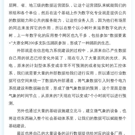
层网、省、地三级的数据运营团队，让这个运营团队来赋能我们的
班组和各个单位，然后在这个基础上作为数字化专业就是提供公共
的数据能力和公共的服务能力，让这些业务人员，因为他们有场景
的同志来发挥它的作用，所以在整个以小树叶来滋养数字化的大
树，上一年数字化的应用整个网区也九千多，包括参加“数据要素
×”大赛全网200多支队伍踊跃参加，形成了一种踊跃的生态。
外部就是在信息电力系统建设的过程中，从原来自己产生数据
自己用的状态已经变化外延了，现在引入了大量居民的光伏、风
电，原来的计划型体系变成非常不可预测的或者短实时的工控体
系，我们就需要大量的外部数据给我们进行应用，所以通过行业数
据可信空间来统一了数据内外部通道，将气象数据引入到整个电力
系统建设和数据融合里，形成了微气象数据的预测，这个里面是微
气象的时间节点，从原来的7天现在可以变成7个小时就可以进行预
测。
另外也通过大量的基础设施建立北斗，建立微气象的设备，也
将这些东西融入整个社会基础体系里，让我们的数据可以赋能整个
基础建设。
最近也将自己的大量设备的运行数据提供给对应的设备厂商，