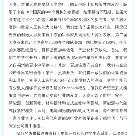
大赛。首届大赛在复旦大学举行，由五位院士和校长共同发起，吸
引了来自18个国家的500个机构的参赛者，结果超出了预期。首届大
赛有超过10,000名选手和来自18个国家及地区的参与者。第二届大
赛则与世界人工智能大会接轨，我们邀请了诺贝尔奖得主、阿里巴
巴云的创始人以及来自中东的科学家共同推动大赛的发展。第二届
大赛有来自24个国家的3,000多个团队参加，同比增长了180%。今年
的大赛已经启动，目标是更加年轻化、产业化和开放化。首先，我
们向中学生开放，将在上海的多所顶级高中举办相关比赛，并欢迎
来自福州的更多中学参与；其次，更加注重产业合作，我们与企业
和产业界紧密合作；第三，更加开放，我们将开放我们的计算资源
和工具链，希望人工智能AI4S不仅仅是少数人的游戏，尽管可能只
有少数人能够开发出最先进的DeepSeek模型，但我们希望更多人能
够参与进来，共同推动更多行业的发展。大赛涵盖了航空、安全、
新能源、创新药物、材料设计和合成生物学等领域。新能源与气象
气候紧密相关，风能、电能和光能的影响尤为显著。每个赛道都与
一家企业合作，例如商飞和新能源行业的领军企业宁德时代，与不
同的公司携手推进。
AI4S的发展最终将依赖于更加开放和合作的生态系统。我深信D