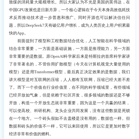
致煤的消耗量大规模增长。所以大家认为不光是美国的英伟达，在
中国GPU发展也是日新月异，一个核心逻辑在于今天本身高效低耗技
术反而推动技术进一步普惠和推广。同时开源也可以解决信任问
题，所以DeepSeek7天有破亿用户增长，成为人类历史上用户积累最
快的App。
前面提到了模型和工程数据结合优化，人工智能在科学领域的
结合非常重要，一方面是基础设施，一方面是推理能力，另一方面
非常重要的是数据。原OpenAI科学家后来是特斯拉的首席科学家讲
了非常著名的，不管你用扩散模型（今天在计算机视觉大量使用的
模型）还是用Transformer模型，最后真正决定效果的是数据，我们
讲大模型是对互联网的压缩，人人都有互联网，压缩已经大差不差
了。而下一个价值在行业价值里，在不同的科学领域里，有些领域
已经开放如气象，但是依赖于社区开发，很多领域的数据还是不够
开放，构造一个开放生态就非常重要，因为这是一个共赢的结果，
可以使高校、科研机构、龙头企业共同发展，没有这些数据是死锁
在一个地方。一个砖头假如不去盖楼是没有用的，数据也一样。但
数据和砖头的价值不一样，它可以来回使用，所以它是更加对数字
经济非常有价值的燃料。