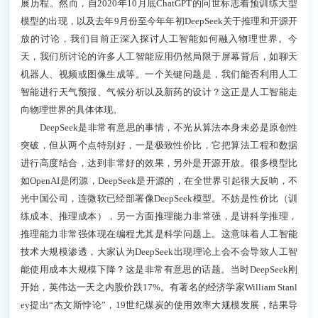
展历程。然而，自2020年10月底ChatGPT的问世标志着预训练大型
模型的出现，以及去年9月份至今年年初DeepSeek关于推理和开源开
放的讨论，我们目前正深入探讨人工智能如何融入物理世界。今
天，我们所讨论的许多人工智能应用仍然局限于屏幕背后，如聊天
机器人、视频或图像生成等。一个关键问题是，我们能否利用人工
智能进行天气预报、气候分析以及新药的设计？这正是人工智能走
向物理世界的具体体现。
DeepSeek是非常有意思的事情，不光从算法本身未必是原创性
突破，但从两个点特别好，一是极致性价比，它把算法工程和数据
进行高度结合，达到非常好的效果，另外是开源开放。很多模型比
如OpenAI是闭源，DeepSeek是开源的，在全世界引起很大反响，不
光中国公司，连微软已经部署像DeepSeek模型。不妨是性价比（训
练成本、推理成本），另一方面推理能力非常强，是讲科学推理，
推理能力非常强体现在编程尤其是科学问题上。这意味着人工智能
技术大规模渗透，大家认为DeepSeek出现理论上会不会导致人工智
能使用成本大规模下降？这是非常有意思的话题。当时DeepSeek刚
开始，英伟达一天之内股价跌17%。有著名的经济学家William Stanl
ey提出“杰文斯悖论”，19世纪煤炭的使用效率大规模发展，结果导