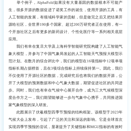
举个例子，AlphaFold如果没有大量基因的数据根本不可能产
生，很多开源的数据促进了诺奖工作的诞生，使用开源的工具，有
人工智能的发展，有领域科学家的贡献，但是做完之后又把结果开
源给社区，全世界190多个国家、超过200万研究者正在使用，有一
个开放社区之后有更多的新药设计、个性化医疗等一系列相关底层
应用。
我们有幸在复旦大学及上海科学智能研究院构建了人工智能气
象大模型，并参与了中国气象局发起的人工智能天气预报大模型示
范计划。在数月的综合评比中，我们的模型在16项指标中12项单项
指标长期占据榜首，且在3项综合指标上持续保持第一。因此，我们
不仅使用了开源社区的数据，完成研究后也将我们的数据开源，公
开了大模型的预测数据和中心气象大数据，期望促进社区的共同进
步。同时，我们也有幸在气候中心展开合作，成为三大气候模型深
度合作方之一，我们期望能够进一步与气象中心携手，共同推进国
家气象模型的深入研发。
此图展示了伏羲模型四季节预报的结构框架。该模型于2023年
气候大会上发布，引起了广泛的关注和深远的影响。它是全球首次
实现四季节预报的尝试，显著提升了关键指标和MGU指标的有效时