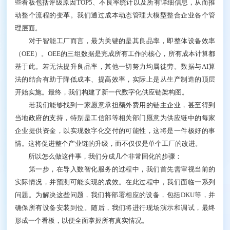
些看板包括评级原因TOP5、不良率统计以及所有详细信息，从而推
动整个流程的变革。我们通过成本动态管理大模型整合企业各个管
理层面。
对于智能工厂而言，最为关键的是其良品率，即整体设备效率
（OEE）。OEE的三组数据是完成所有工作的核心，所有成本计算都
基于此。若无法提升良品率，其他一切努力均属徒劳。数据与AI算
法的结合有助于降低成本、提高效率，实际上是从生产制造的顶层
开始实施。最终，我们构建了新一代数字化供应链架构图。
若我们能够找到一家愿意承担额外费用的链主企业，甚至得到
当地政府的支持，特别是工信部等相关部门愿意为供应链中的每家
企业提供资金，以实现数字化交付的可能性，这将是一件极好的事
情。这将促进整个产业链的升级，而不仅仅是单个工厂的改进。
所以怎么做这件事，我们分成几个非常固化的步骤：
第一步，在导入数智化服务的过程中，我们首先需审视当前的
实际情况，并预测可能实现的成效。在此过程中，我们面临一系列
问题。为解决这些问题，我们将部署相应的设备，包括DKU等，并
确保所有设备安装到位。随后，我们将进行现场演示和调试，最终
形成一个看板，以便全面掌握所有真实情况。