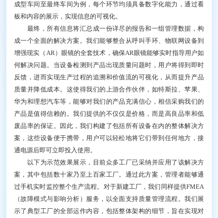
成型车间至最终车间为例，每个环节均须具备数字化能力，通过看
板和内容的展示，实现信息的可视化。
最终，所有信息将汇总成一份详尽的报告和一组管理数据，构
成一个全面的解决方案。我们能够整合从呼叫手环、物联网设备到
增强现实（AR）眼镜的全套技术，确保AR眼镜能够实时指导用户如
何解决问题。当设备检测到产品出现质量问题时，用户将得到即时
反馈，进而实现生产过程的追溯和价值流的可视化，从而提升产品
质量并降低成本。这使得我们的上游合作伙伴，如特斯拉、苹果、
华为和理想汽车等，能够对我们的产品充满信心，相信采购我们的
产品是值得信赖的。我们提供的不仅仅是价格，而是高良品率和低
废品率的保证。因此，我们构建了包括所有设备在内的整体解决方
案，这些设备便于携带，用户可以轻松地将它们带到任何地方，接
通电源后即可立即投入使用。
以下为示范效果展示，目前众多工厂已采纳并应用了该解决方
案，其中包括数十家乃至上百家工厂。通过此方案，管理者能够通
过手机实时监控整个生产流程。对于新建工厂，我们同样提供FMEA
（故障模式与影响分析）服务，以全面支持质量管理流程。我们展
示了典型工厂的全部运作内容，包括整体架构的细节，旨在实现对