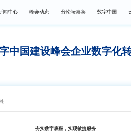
新闻中心
峰会动态
分论坛嘉宾
数字中国
峰会资讯
峰会论坛
高端访谈
数字快讯
现场体验区
数字青年说
字中国建设峰会企业数字化
视频播报
创新大赛
数字企业+
权威发布
云生态大会
政策发布
主宾省
政策解读
主宾市
数字福建
处
阅读数：
行业资讯
夯实数字底座，实现敏捷服务