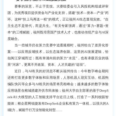
赛事的深意，不止于竞技。大赛组委会引入风投机构组成评审
团，为优秀项目提供资金与产业化支持，搭建“技术—资本—产业”闭
环。这种“扶上马再送一程”的模式，正让福州AI生态显现实效。“自
主生态不是替代，而是共生。”有关专家强调，通过“算力+赛题+资
本”的三维赋能，福州既培育国产技术人才，也推动传统产业与AI深
度融合。
当一些城市仍在算力竞赛中追逐规模时，福州给出了差异化答
案——以应用反哺技术，以生态滋养创新。这里的AI发展逻辑，恰
似闽江穿城而过：既有奔涌向前的算力“水流”，也有承载百业的场
景“河床”，更离不开政策、资本、人才共建的“堤坝”。
近日，与AI有关的好消息不断从福州传出：今年数字峰会期间
还将打造更多数字体验和应用场景，人形机器人迎宾互动、机器狗
编队快闪等众多与AI相关的场景将亮相峰会；越来越多的数字体验
应用场景在榕城搭建并供市民体验；福州大学自主部署的基于DeepS
eek-R1大模型的人工智能支持平台近日上线，打造了一系列校园智
能体；榕企星网锐捷发布DeepSeek企业私有算力一体机，以强大的A
I能力，赋能千行万业智能化转型……