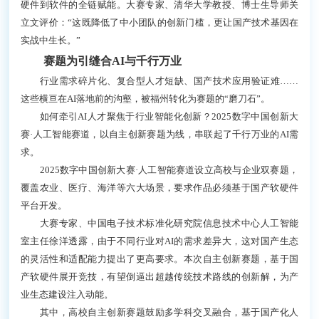
硬件到软件的全链赋能。大赛专家、清华大学教授、博士生导师关
立文评价：“这既降低了中小团队的创新门槛，更让国产技术基因在
实战中生长。”
赛题为引缝合AI与千行万业
行业需求碎片化、复合型人才短缺、国产技术应用验证难……
这些横亘在AI落地前的沟壑，被福州转化为赛题的“磨刀石”。
如何牵引AI人才聚焦于行业智能化创新？2025数字中国创新大
赛·人工智能赛道，以自主创新赛题为线，串联起了千行万业的AI需
求。
2025数字中国创新大赛·人工智能赛道设立高校与企业双赛题，
覆盖农业、医疗、海洋等六大场景，要求作品必须基于国产软硬件
平台开发。
大赛专家、中国电子技术标准化研究院信息技术中心人工智能
室主任徐洋透露，由于不同行业对AI的需求差异大，这对国产生态
的灵活性和适配能力提出了更高要求。本次自主创新赛题，基于国
产软硬件展开竞技，有望倒逼出超越传统技术路线的创新解，为产
业生态建设注入动能。
其中，高校自主创新赛题鼓励多学科交叉融合，基于国产化人