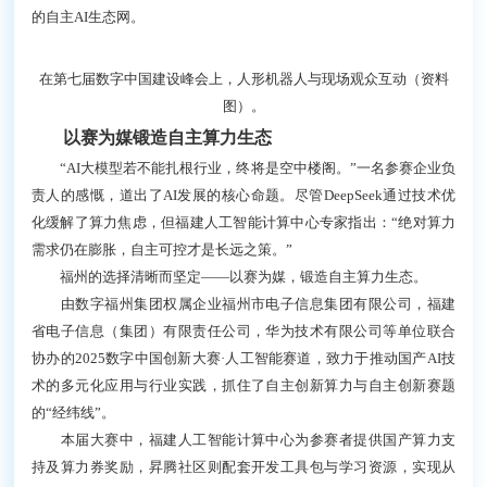
的自主AI生态网。
在第七届数字中国建设峰会上，人形机器人与现场观众互动（资料
图）。
以赛为媒锻造自主算力生态
“AI大模型若不能扎根行业，终将是空中楼阁。”一名参赛企业负
责人的感慨，道出了AI发展的核心命题。尽管DeepSeek通过技术优
化缓解了算力焦虑，但福建人工智能计算中心专家指出：“绝对算力
需求仍在膨胀，自主可控才是长远之策。”
福州的选择清晰而坚定——以赛为媒，锻造自主算力生态。
由数字福州集团权属企业福州市电子信息集团有限公司，福建
省电子信息（集团）有限责任公司，华为技术有限公司等单位联合
协办的2025数字中国创新大赛·人工智能赛道，致力于推动国产AI技
术的多元化应用与行业实践，抓住了自主创新算力与自主创新赛题
的“经纬线”。
本届大赛中，福建人工智能计算中心为参赛者提供国产算力支
持及算力券奖励，昇腾社区则配套开发工具包与学习资源，实现从