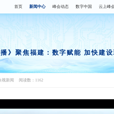
首页
新闻中心
峰会动态
数字中国
云上峰
数字快讯
峰会论坛
主宾省
峰会资讯
现场体验区
数字福建
权威发布
创新大赛
数字企业+
播》聚焦福建：数字赋能 加快建
视频播报
行业资讯
峰会镜头
政策解读
央视新闻
阅读数：1162