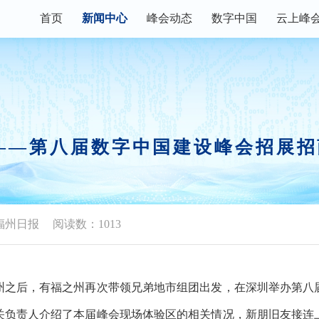
首页
新闻中心
峰会动态
数字中国
云上峰
数字快讯
峰会论坛
主宾省
峰会资讯
现场体验区
数字福建
权威发布
创新大赛
数字企业+
——第八届数字中国建设峰会招展
视频播报
行业资讯
峰会镜头
政策解读
福州日报
阅读数：1013
之后，有福之州再次带领兄弟地市组团出发，在深圳举办第八
关负责人介绍了本届峰会现场体验区的相关情况，新朋旧友接连