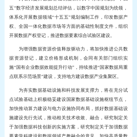
五”数字经济发展规划总结评估，以数字中国规划为统领，
体系化开展数据领域“十五五”规划编制工作，印发数据产
权、全国一体化数据市场等方面的基础性制度文件，组织
开展数据产权登记，推进数据要素综合试验区建设。
为增强数据资源价值释放驱动力，将加快推进公共数
据资源登记，建立价格形成机制，会同有关部门组织实
施“国有企业数据效能提升行动”，持续推进“国家数据局重
点联系示范场景”建设，支持地方建设数据产业集聚区。
为夯实数据基础设施和科技发展支撑力，将在充分试
点试验基础上积极稳妥建设国家数据基础设施枢纽节点，
加快推动算力建设与电力设施协同布局，抓好数据基础设
施建设先行先试，推动相关技术收敛、融合，研究制定关
于加强数据科技创新的实施方案，研究制定关于加强数据
要素学科建设和数据领域产教融合的意见，加快高质量数