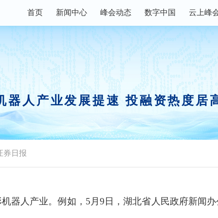
首页
新闻中心
峰会动态
数字中国
云上峰
数字快讯
峰会论坛
主宾省
峰会资讯
现场体验区
数字福建
权威发布
创新大赛
数字企业+
机器人产业发展提速 投融资热度居
视频播报
行业资讯
峰会镜头
政策解读
证券日报
器人产业。例如，5月9日，湖北省人民政府新闻办