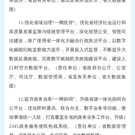
审改办，省直有关单位，莆田及相关设区市，省大数据集
团）
11.强化省域治理“一网统管”。优化省经济社会运行和
高质量发展监测与绩效管理平台，深化智慧公安、智慧司
法建设，推广使用省一体化大融合行政执法平台，以数字
化赋能纪检监察能力提升，开展嵌入式监督，不断提升大
数据反腐效能。完善数字赋能机关效能建设平台，建设人
口时空大数据平台。（责任单位：省政府办公厅、公安
厅、司法厅、数据管理局，省直有关单位，省大数据集
团）
12.提升政务业务“一网协同”。升级省级一体化协同办
公平台，优化即时通讯、联合办文、数字会务等功能，推
动事项统一入驻，打造覆盖全省的政务业务工作台。升级1
2345政务服务便民热线系统。（责任单位：省数据管理