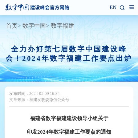
EN
首页
数字中国
数字福建
全力办好第七届数字中国建设峰
会！2024年数字福建工作要点出炉
→
发布时间：2024-05-09 16:34
文章来源：福建发改委微信公众号
福建省数字福建建设领导小组关于
印发2024年数字福建工作要点的通知