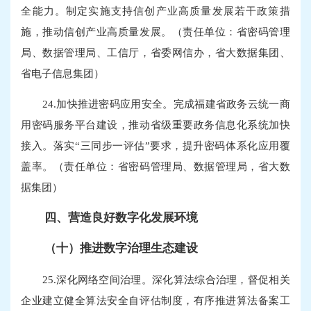
全能力。制定实施支持信创产业高质量发展若干政策措
施，推动信创产业高质量发展。（责任单位：省密码管理
局、数据管理局、工信厅，省委网信办，省大数据集团、
省电子信息集团）
24.加快推进密码应用安全。完成福建省政务云统一商
用密码服务平台建设，推动省级重要政务信息化系统加快
接入。落实“三同步一评估”要求，提升密码体系化应用覆
盖率。（责任单位：省密码管理局、数据管理局，省大数
据集团）
四、营造良好数字化发展环境
（十）推进数字治理生态建设
25.深化网络空间治理。深化算法综合治理，督促相关
企业建立健全算法安全自评估制度，有序推进算法备案工