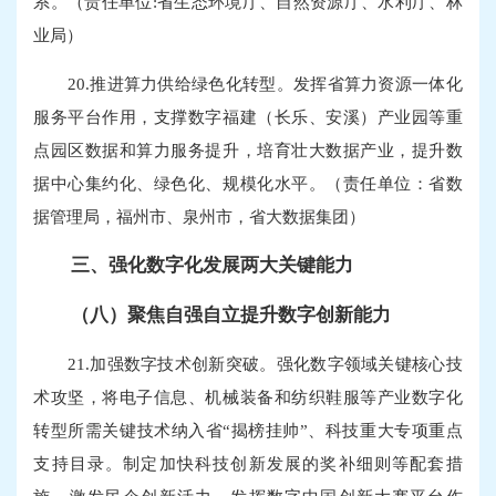
系。（责任单位:省生态环境厅、自然资源厅、水利厅、林
业局）
20.推进算力供给绿色化转型。发挥省算力资源一体化
服务平台作用，支撑数字福建（长乐、安溪）产业园等重
点园区数据和算力服务提升，培育壮大数据产业，提升数
据中心集约化、绿色化、规模化水平。（责任单位：省数
据管理局，福州市、泉州市，省大数据集团）
三、强化数字化发展两大关键能力
（八）聚焦自强自立提升数字创新能力
21.加强数字技术创新突破。强化数字领域关键核心技
术攻坚，将电子信息、机械装备和纺织鞋服等产业数字化
转型所需关键技术纳入省“揭榜挂帅”、科技重大专项重点
支持目录。制定加快科技创新发展的奖补细则等配套措