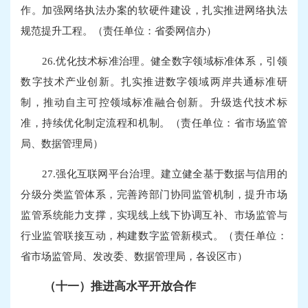
作。加强网络执法办案的软硬件建设，扎实推进网络执法
规范提升工程。（责任单位：省委网信办）
26.优化技术标准治理。健全数字领域标准体系，引领
数字技术产业创新。扎实推进数字领域两岸共通标准研
制，推动自主可控领域标准融合创新。升级迭代技术标
准，持续优化制定流程和机制。（责任单位：省市场监管
局、数据管理局）
27.强化互联网平台治理。建立健全基于数据与信用的
分级分类监管体系，完善跨部门协同监管机制，提升市场
监管系统能力支撑，实现线上线下协调互补、市场监管与
行业监管联接互动，构建数字监管新模式。（责任单位：
省市场监管局、发改委、数据管理局，各设区市）
（十一）推进高水平开放合作