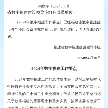
闽数字〔2024〕1号
省数字福建建设领导小组各成员单位：
《2024年数字福建工作要点》已经福建省数字福建建
设领导小组会议研究同意，现印发给你们，请认真组织实
施。
福建省数字福建建设领导小组
2024年4月30日
2024年数字福建工作要点
2024年数字福建工作的总体要求是：以习近平新时代
中国特色社会主义思想为指导，全面贯彻落实党的二十大
精神和党的二十届二中全会精神，传承弘扬习近平总书记
关于数字福建的重要理念和重大实践，按照省委省政府工