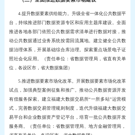
4.提升数据要素供给能力。升级全省一体化公共数据平
台，持续推进部门数据资源专区和应用主题库建设。全面
推进各地各部门依照公共数据需求清单进行数据对接，推
动公共数据通过业务系统按需回流属地。建立健全公共数
据治理体系，开展基础综合库治理。探索重点场景电子证
照社会化应用。（责任单位：省数据管理局，省直有关单
位，各设区市，省大数据集团）
5.推进数据要素市场化改革。开展数据要素市场化改革
试点，加强典型案例征集和推广。推动公共数据资源开发
有偿服务探索。建立福建大数据交易所“一所多站”运营模
式，完善数据交易管理规则制度，迭代升级福建大数据交
易平台和企业数据资产登记平台，培育一批公共数据开发
服务商。（责任单位：省数据管理局、地方金融管理局，