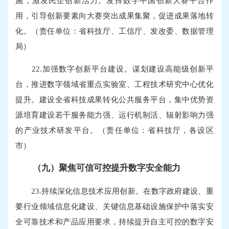
施，激发民企创新活力。发挥数字中国创新大赛平台作
用，引导创新要素向大赛突出成果集聚，促进成果落地转
化。（责任单位：省科技厅、工信厅、发改委、数据管理
局）
22.加强数字创新平台建设。谋划建设高能级创新平
台，推进数字领域省重点实验室、工程技术研究中心优化
提升。建设全省科技成果转化公共服务平台，集中优势资
源培育建设若干服务能力强、运行机制活、辐射影响力强
的产业技术研发平台。（责任单位：省科技厅，各设区
市）
（九）聚焦可信可控提升数字安全能力
23.持续深化信息技术应用创新。在数字政府建设、重
要行业领域信息化建设、关键信息基础设施保护中落实安
全可靠技术和产品应用要求，持续提升自主可控的数字安