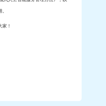
用。
大家！