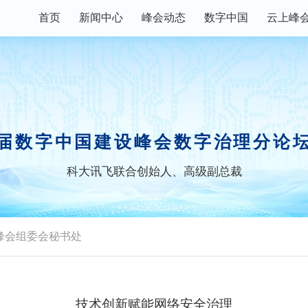
首页
新闻中心
峰会动态
数字中国
云上峰
数字快讯
峰会论坛
主宾省
峰会资讯
现场体验区
数字福建
权威发布
创新大赛
数字企业+
届数字中国建设峰会数字治理分论
科大讯飞联合创始人、高级副总裁
视频播报
行业资讯
峰会镜头
政策解读
峰会组委会秘书处
技术创新赋能网络安全治理