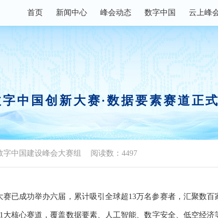
首页
新闻中心
峰会动态
数字中国
云上峰
数字快讯
峰会论坛
主宾省
峰会资讯
现场体验区
数字福建
权威发布
创新大赛
数字企业+
5数字中国创新大赛·数据要素赛道正
视频播报
行业资讯
峰会镜头
政策解读
数字中国建设峰会大赛组
阅读数：4497
大赛已成功举办六届，累计吸引全球超13万名参赛者，汇聚数百
11大核心赛道，覆盖数据要素、人工智能、数字安全、低空经济