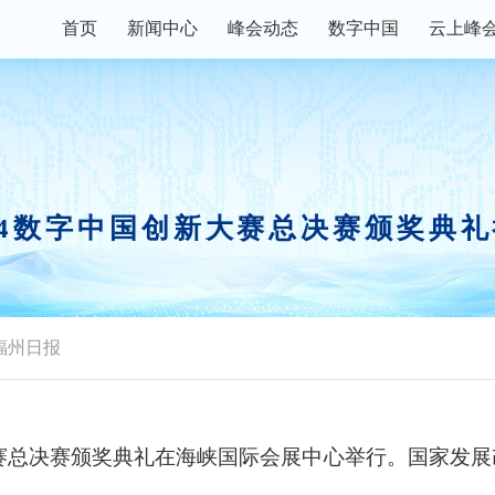
首页
新闻中心
峰会动态
数字中国
云上峰
数字快讯
峰会论坛
主宾省
峰会资讯
现场体验区
数字福建
权威发布
创新大赛
数字企业+
24数字中国创新大赛总决赛颁奖典
视频播报
行业资讯
峰会镜头
政策解读
福州日报
新大赛总决赛颁奖典礼在海峡国际会展中心举行。国家发