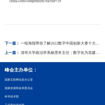
china.com/competitions?raceId=19
下一篇：
一组海报带你了解2022数字中国创新大赛十大赛道！
上一篇：
清华大学政治学系杨雪冬主任：数字化为党建工作提供了新平台、新技术
峰会主办单位：
国家互联网信息办公室
国家发展和改革委员会
科学技术部