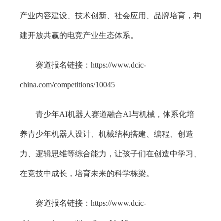
产业内容建设、技术创新、社会应用、品牌培育，构
建开放共赢的电竞产业生态体系。
赛道报名链接：https://www.dcic-
china.com/competitions/10045
青少年AI机器人赛道融合AI与机械，体系化培
养青少年机器人设计、机械结构搭建、编程、创造
力、逻辑思维等综合能力，让孩子们在创造中学习、
在竞技中成长，培育未来的科学栋梁。
赛道报名链接：https://www.dcic-