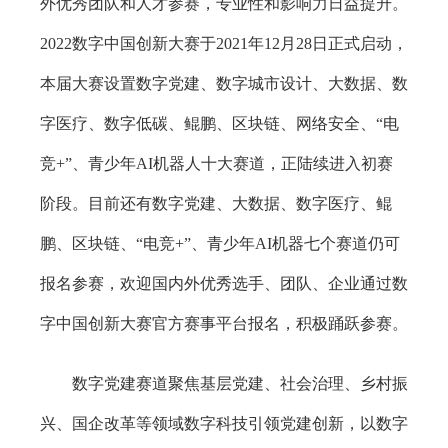
外优秀团队和人才参赛，专业性和影响力日益提升。
2022数字中国创新大赛于2021年12月28日正式启动，
本届大赛设置数字党建、数字城市设计、大数据、数
字医疗、数字低碳、鲲鹏、区块链、网络安全、“电
竞+”、青少年AI机器人十大赛道，正陆续进入初赛
阶段。目前还有数字党建、大数据、数字医疗、鲲
鹏、区块链、“电竞+”、青少年AI机器七个赛道仍可
报名参赛，欢迎国内外优秀选手、团队、企业通过数
字中国创新大赛官方赛事平台报名，积极踊跃参赛。
数字党建赛道聚焦基层党建、社会治理、乡村振
兴、国企改革等领域数字科技引领党建创新，以数字