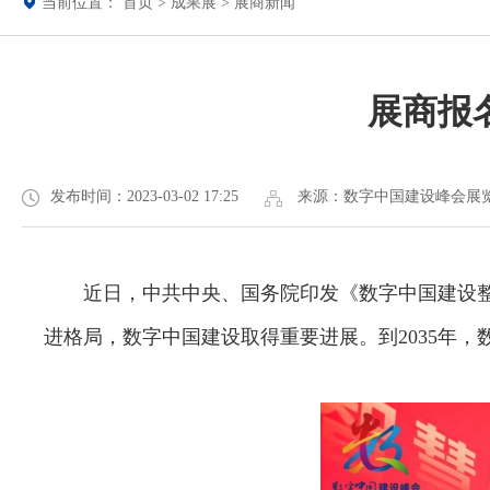
当前位置：
首页
>
成果展
>
展商新闻
展商报
发布时间：2023-03-02 17:25
来源：数字中国建设峰会展
近日，中共中央、国务院印发《数字中国建设整体
进格局，数字中国建设取得重要进展。到2035年