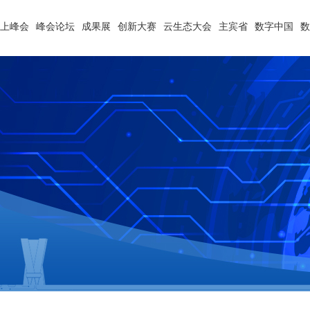
云上峰会
峰会论坛
成果展
创新大赛
云生态大会
主宾省
数字中国