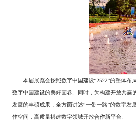
本届展览会按照数字中国建设“2522”的整体布
数字中国建设的美好画卷。同时，为构建开放共赢
发展的丰硕成果，全方面讲述“一带一路”的数字发
作空间，高质量搭建数字领域开放合作新平台。