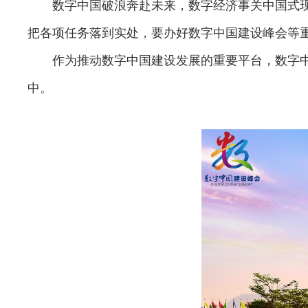
数字中国破浪奔赴未来，数字经济事关中国式现代
把各项任务落到实处，要办好数字中国建设峰会等
作为推动数字中国建设发展的重要平台，数字中国
中。