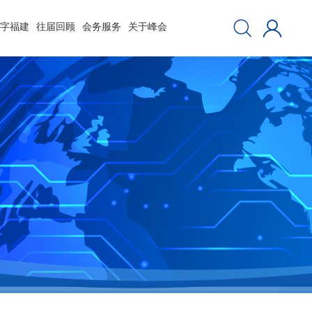
数字福建
往届回顾
会务服务
关于峰会