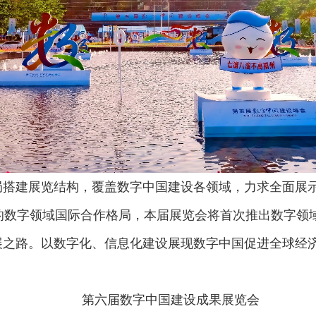
局搭建展览结构，覆盖数字中国建设各领域，力求全面展
的数字领域国际合作格局，本届展览会将首次推出数字领
展之路。以数字化、信息化建设展现数字中国促进全球经
第六届数字中国建设成果展览会