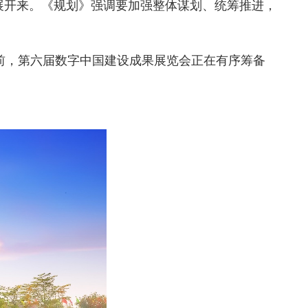
展开来。《规划》强调要加强整体谋划、统筹推进，
，第六届数字中国建设成果展览会正在有序筹备