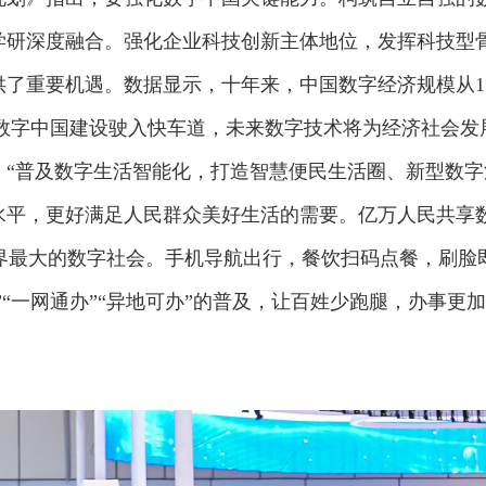
学研深度融合。强化企业科技创新主体地位，发挥科技型
了重要机遇。数据显示，十年来，中国数字经济规模从11
8%。数字中国建设驶入快车道，未来数字技术将为经济社会
普及数字生活智能化，打造智慧便民生活圈、新型数字
平，更好满足人民群众美好生活的需要。亿万人民共享数
全世界最大的数字社会。手机导航出行，餐饮扫码点餐，刷
“一网通办”“异地可办”的普及，让百姓少跑腿，办事更加顺