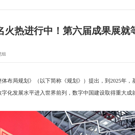
名火热进行中！第六届成果展就
览组
布局规划》（以下简称《规划》）提出，到2025年，
，数字化发展水平进入世界前列，数字中国建设取得重大成