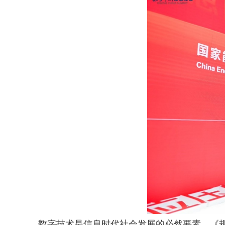
数字技术是信息时代社会发展的必然要素。《规划