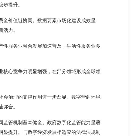
稳步提升。
费全价值链协同。数据要素市场化建设成效显
新活力。
产性服务业融合发展加速普及，生活性服务业多
业核心竞争力明显增强，在部分领域形成全球领
社会治理的支撑作用进一步凸显。数字营商环境
速弥合。
同监管机制基本健全。政府数字化监管能力显著
明显提升。与数字经济发展相适应的法律法规制