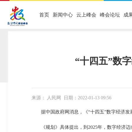
首页
新闻中心
云上峰会
峰会论坛
成
当前位置：
首页
-
数字中国
-
政策发布
“十四五”数
来源： 人民网
日期：2022-01-13 09:56
据中国政府网消息，《“十四五”数字经济发展规
《规划》具体提出，到2025年，数字经济迈