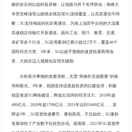
横的岩石间以低时延穿梭，让地面与井下有序联动；珠峰大
本营至峰顶登山路线全线实现5G连续覆盖，让高原通信不间
断；5G支持海陆间长距离通信，为海上油田平台间的大流量
高速稳定传输打开新通道。面向工业、医疗、教育、交通、
采矿等多个行业，5G应用案例已累计超过2万个，覆盖40个
国民经济大类。3年来，5G以超乎预期的速度拓展商用场
景，大踏步迈入规模化应用关键期。
分析新兴事物的发展潜能，尤需“风物长宜放眼量”的格
局和眼光。3年来，我国坚持适度超前原则以建促用，积极
稳妥推进5G网络建设，释放出澎湃的经济活力。2019年超
400亿元，2020年超1700亿元，2021年达到1849亿元……发
牌这3年，5G投资快速攀升、屡创新高。不仅如此，5G蓬勃
发展加快了产业数字化转型步伐。据测算，2021年5G直接带