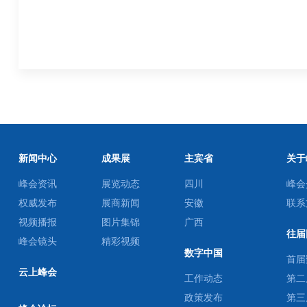
新闻中心
成果展
主宾省
关于
峰会资讯
展览动态
四川
峰会
权威发布
展商新闻
安徽
联系
视频播报
图片集锦
广西
往届
峰会镜头
精彩视频
数字中国
首届
云上峰会
工作动态
第二
政策发布
第三