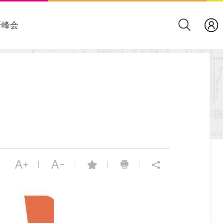
于峰会
|
|
|
|