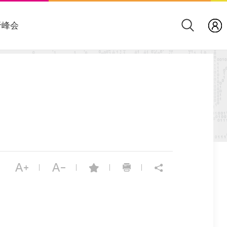
于峰会
|
|
|
|