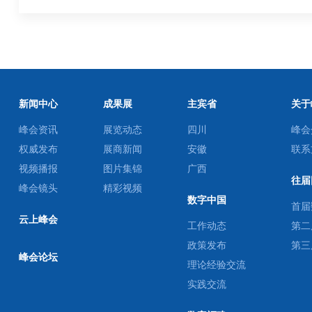
新闻中心
成果展
主宾省
关于
峰会资讯
展览动态
四川
峰会
权威发布
展商新闻
安徽
联系
视频播报
图片集锦
广西
往届
峰会镜头
精彩视频
数字中国
首届
云上峰会
工作动态
第二
政策发布
第三
峰会论坛
理论经验交流
实践交流