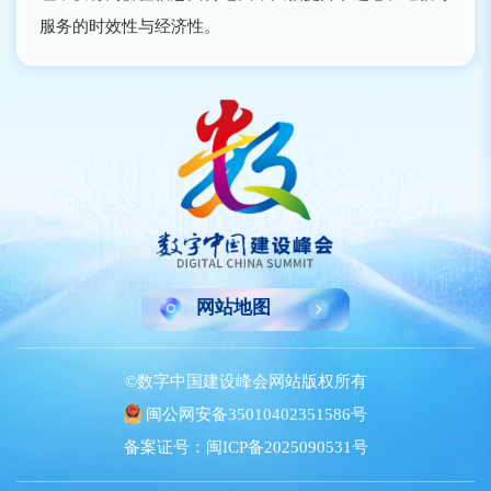
服务的时效性与经济性。
网站地图
©数字中国建设峰会网站版权所有
闽公网安备35010402351586号
备案证号：闽ICP备2025090531号