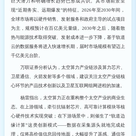
巨大潜力和明确增长趋势已形成共识。其市场前景呈
现“近期务实、远期爆发”的特征。2026年至2030年间，
全球市场将以硬件销售、发射服务和政府主导的试点项目
为主，规模预计在百亿美元量级。2030年之后，随着散
热与能源技术取得突破、发射成本进一步下降，基于轨道
云的数据服务将进入快速增长期，届时市场规模有望迈上
千亿美元台阶。
万联证券分析认为，太空算力产业链涉及算力芯片、
卫星通信、火箭发射等多个领域，建议关注太空产业链核
心环节的产品技术创新以及卫星互联网组网进程的加速。
杨雷指出，太空算力正在重构整个太空产业的商业生
态。在上游领域，牵引抗辐射芯片、高可靠计算模块等核
心硬件技术实现突破；在下游场景中，则催生了“轨道边
缘计算”这类创新模式——数据在采集源头就地完成处
理，仅将高价值信息回传地面，大幅提升了遥感、通信等