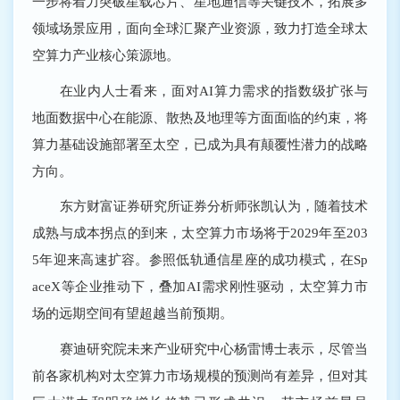
一步将着力突破星载芯片、星地通信等关键技术，拓展多
领域场景应用，面向全球汇聚产业资源，致力打造全球太
空算力产业核心策源地。
在业内人士看来，面对AI算力需求的指数级扩张与
地面数据中心在能源、散热及地理等方面面临的约束，将
算力基础设施部署至太空，已成为具有颠覆性潜力的战略
方向。
东方财富证券研究所证券分析师张凯认为，随着技术
成熟与成本拐点的到来，太空算力市场将于2029年至203
5年迎来高速扩容。参照低轨通信星座的成功模式，在Sp
aceX等企业推动下，叠加AI需求刚性驱动，太空算力市
场的远期空间有望超越当前预期。
赛迪研究院未来产业研究中心杨雷博士表示，尽管当
前各家机构对太空算力市场规模的预测尚有差异，但对其