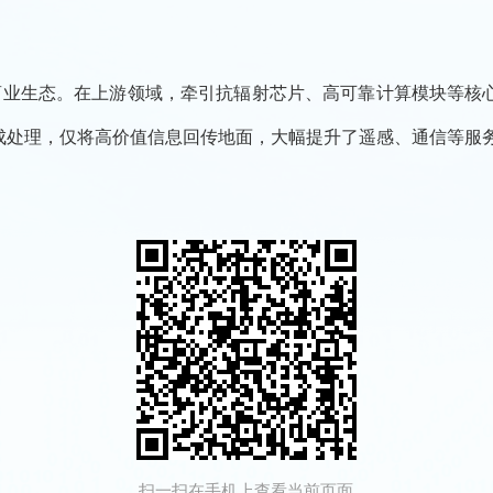
业生态。在上游领域，牵引抗辐射芯片、高可靠计算模块等核
成处理，仅将高价值信息回传地面，大幅提升了遥感、通信等服
扫一扫在手机上查看当前页面