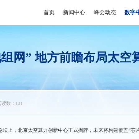
首页
新闻中心
峰会动态
数字
峰会资讯
峰会论坛
高端
数字快讯
现场体验区
数字青
地组网” 地方前瞻布局太空
视频播报
创新大赛
数字企
峰会镜头
云生态大会
政策
媒体聚焦
主宾省
政策
主宾市
数字
阅读数：131
行业
算力论坛上，北京太空算力创新中心正式揭牌，未来将构建覆盖“芯