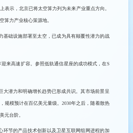
坛上表示，北京已将太空算力列为未来产业重点方向。
空算力产业核心策源地。
算力基础设施部署至太空，已成为具有颠覆性潜力的战
5年迎来高速扩容。参照低轨通信星座的成功模式，在S
巨大潜力和明确增长趋势已形成共识。其市场前景呈
主，规模预计在百亿美元量级。2030年之后，随着散热
美元台阶。
心环节的产品技术创新以及卫星互联网组网进程的加