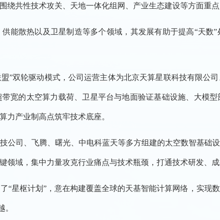
围绕共性技术攻关、天地一体化组网、产业生态建设等方面重点
供能散热以及卫星制造等多个领域，其发展有助于提高“天数
联盟”双轮驱动模式，公司运营主体为北京天算星联科技有限公
超带宽的太空算力载荷、卫星平台与地面验证基础设施、大模型
算力产业制高点筑牢技术底座。
技公司、飞腾、曙光、中电科蓝天等多方组建的太空数智基础
键领域，集中力量攻克行业痛点与技术瓶颈，打通技术研发、成
了“星枢计划”，意在构建覆盖全球的天基智能计算网络，实现
越。