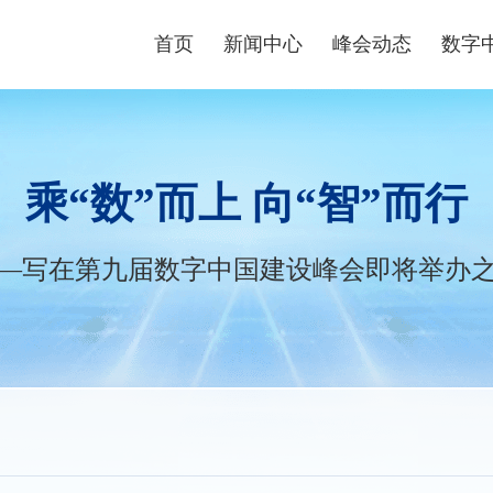
首页
新闻中心
峰会动态
数字
峰会资讯
峰会论坛
高端
数字快讯
现场体验区
数字青
乘“数”而上 向“智”而行
视频播报
创新大赛
数字企
峰会镜头
云生态大会
政策
—写在第九届数字中国建设峰会即将举办
媒体聚焦
主宾省
政策
主宾市
数字
行业