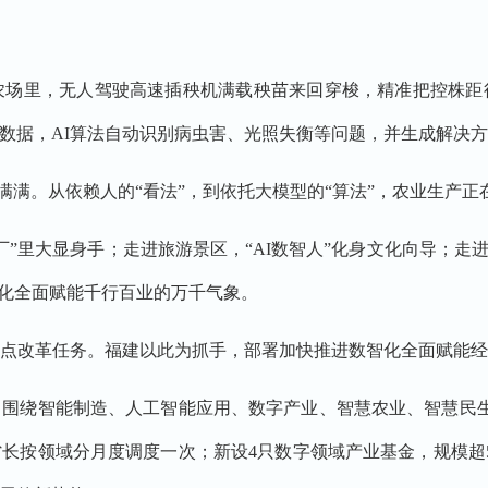
农场里，无人驾驶高速插秧机满载秧苗来回穿梭，精准把控株
数据，AI算法自动识别病虫害、光照失衡等问题，并生成解决
满满。从依赖人的“看法”，到依托大模型的“算法”，农业生产正
厂”里大显身手；走进旅游景区，“AI数智人”化身文化向导；走
智化全面赋能千行百业的万千气象。
点改革任务。福建以此为抓手，部署加快推进数智化全面赋能经
目，围绕智能制造、人工智能应用、数字产业、智慧农业、智慧民
长按领域分月度调度一次；新设4只数字领域产业基金，规模超