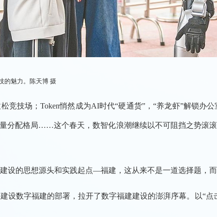
技的魅力。陈天博 摄
竞技场；Token悄然成为AI时代“硬通货”，“养龙虾”解锁办
尖流量分配格局……这个春天，数智化浪潮继续以不可阻挡之势滚
建设的思想源头和实践起点―福建，这从来不是一道选择题，而
了建设数字福建的部署，拉开了数字福建建设的澎湃序幕。以“点