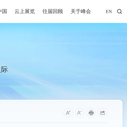
中国
云上展览
往届回顾
关于峰会
EN
访谈
年说
业+
发布
之际
解读
福建
资讯