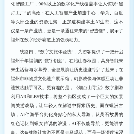
化智能工厂，90%以上的数字化产线覆盖率让人惊叹“黑
灯工厂”的高效；在人工智能产业加速中心，华为、百度
等头部企业的资源汇聚，正加速构建本土AI生态。这不
仅是一条产业线，更是一条通往未来的“智造链”，展示了
福州在数字经济赛道上的强劲动力。
线路四，“数字文旅体验线”，为游客提供了一把开启
福州千年福韵的“数字钥匙”。在冶山春秋园，具身智能未
来生活营与水幕秀、全息展演让历史遗迹“活”了起来；在
福州市非物质文化遗产展示馆，幻影成像与体感互动让非
遗技艺触手可及。更有趣的是，《烟台山寻宝》数字剧游
利用AR和LBS技术，将整个街区变成了一个巨大的实景
闯关游戏场，让年轻人在解谜中探索历史。而在螺洲古
镇，AI伴游平台则化身贴心的私人导游，从吴石故居的
红色记忆到螺女传说的浪漫，AI不仅能导航，更能讲故
事。这条线路让旅游不再是走马观花，而是一场深度沉浸