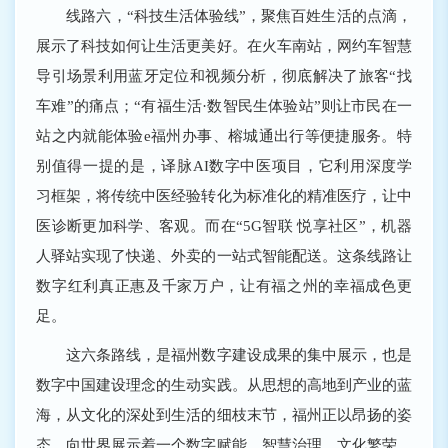
线路六，“科技生活体验线”，聚焦百姓生活的点滴，
展示了科技如何让生活更美好。在火车南站，网约车智慧
导引场景利用蓝牙定位和视频分析，彻底解决了旅客“找
车难”的痛点；“有福生活·数智民生体验站”则让市民在一
站之内就能体验e福州办事、榕城通出行等便捷服务。特
别值得一提的是，译脉AI数字中医项目，它利用深度学
习框架，将传统中医经验转化为标准化的精准医疗，让中
医诊断更加科学、客观。而在“5G智联 悦享社区”，机器
人驿站实现了快递、外卖的一站式智能配送。这条线路让
数字红利真正惠及千家万户，让有福之州的幸福成色更
足。
这六条路线，是福州数字建设成果的集中展示，也是
数字中国建设理念的生动实践。从思想的高地到产业的蓝
海，从文化的深处到生活的细枝末节，福州正以昂扬的姿
态，向世界展示着一个数字赋能、智慧治理、文化繁荣、