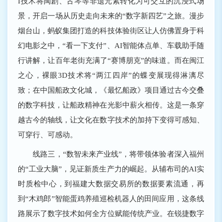
I技术将闽剧、古琴等非遗元素转化为可交互的沉浸式场
景，开启一场从历史走向未来的“数字新四艺”之旅。漫步
烟台山，蚂蚁集团打造的科技体验街区让人仿佛置身于科
幻电影之中，“看一下支付”、AI智能体点单、车载助手随
行讲解，让百年老街充满了“赛博朋克”的味道。而在闽江
之心，裸眼3D技术将“两江四岸”的蝶变展现得淋漓尽
致；在中国船政文化城，《最忆船政》项目通过古今交叠
的数字科技，让船政精神在光影中薪火相传。这是一条穿
越古今的轴线，让文化在数字技术的加持下变得可感知、
可穿行、可感动。
线路三，“数智未来产业线”，将带领体验者深入福州
的“工业大脑”，见证新质生产力的崛起。从辅布司的AI实
时质检中心，到福建大数据交易所的数据要素流通，再
到“木鸡郎”智能蛋鸡养殖巡检机器人的田间应用，这条线
路展示了数字技术如何全方位赋能传统产业。在锐捷数字