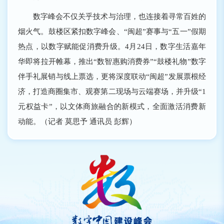
数字峰会不仅关乎技术与治理，也连接着寻常百姓的
烟火气。鼓楼区紧扣数字峰会、“闽超”赛事与“五一”假期
热点，以数字赋能促消费升级。4月24日，数字生活嘉年
华即将拉开帷幕，推出“数智惠购消费券”“鼓楼礼物”数字
伴手礼展销与线上票选，更将深度联动“闽超”发展票根经
济，打造商圈集市、观赛第二现场与云端赛场，并升级“1
元权益卡”，以文体商旅融合的新模式，全面激活消费新
动能。（记者 莫思予 通讯员 彭辉）