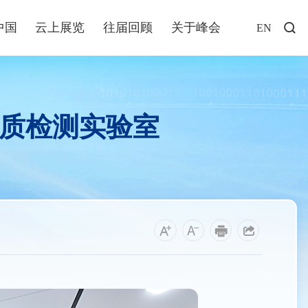
中国
云上展览
往届回顾
关于峰会
EN
访谈
年说
水质检测实验室
业+
发布
解读
福建
资讯