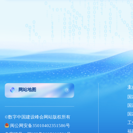
主
网站地图
国
国
国
©数字中国建设峰会网站版权所有
工
闽公网安备35010402351586号
福