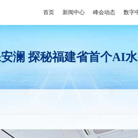
首页
新闻中心
峰会动态
数字
峰会资讯
峰会论坛
高端
数字快讯
现场体验区
数字青
保安澜 探秘福建省首个AI
视频播报
创新大赛
数字企
峰会镜头
云生态大会
政策
媒体聚焦
主宾省
政策
主宾市
数字
行业