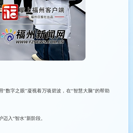
“数字之眼”凝视着万顷碧波，在“智慧大脑”的帮助
迈入“智水”新阶段。