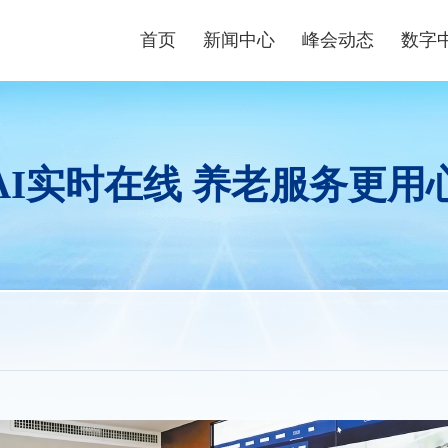
首页
新闻中心
峰会动态
数字
峰会资讯
峰会论坛
高端
数字快讯
现场体验区
数字青
AI实时在线 养老服务更用
视频播报
创新大赛
数字企
峰会镜头
云生态大会
政策
媒体聚焦
主宾省
政策
主宾市
数字
行业