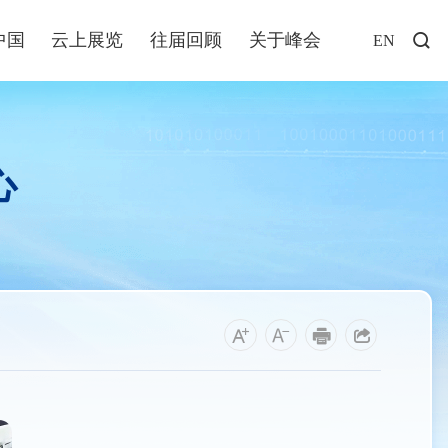
中国
云上展览
往届回顾
关于峰会
EN
访谈
年说
心
业+
发布
解读
福建
资讯