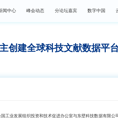
新闻中心
峰会动态
分论坛嘉宾
数字中国
峰会资讯
峰会论坛
高端访谈
数字快讯
现场体验区
数字青年说
主创建全球科技文献数据平
视频播报
创新大赛
数字企业+
权威发布
云生态大会
政策发布
主宾省
政策解读
主宾市
数字福建
行业资讯
合国工业发展组织投资和技术促进办公室与东壁科技数据有限公司