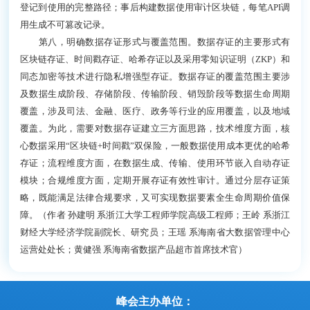
登记到使用的完整路径；事后构建数据使用审计区块链，每笔API调
用生成不可篡改记录。
第八，明确数据存证形式与覆盖范围。数据存证的主要形式有
区块链存证、时间戳存证、哈希存证以及采用零知识证明（ZKP）和
同态加密等技术进行隐私增强型存证。数据存证的覆盖范围主要涉
及数据生成阶段、存储阶段、传输阶段、销毁阶段等数据生命周期
覆盖，涉及司法、金融、医疗、政务等行业的应用覆盖，以及地域
覆盖。为此，需要对数据存证建立三方面思路，技术维度方面，核
心数据采用“区块链+时间戳”双保险，一般数据使用成本更优的哈希
存证；流程维度方面，在数据生成、传输、使用环节嵌入自动存证
模块；合规维度方面，定期开展存证有效性审计。通过分层存证策
略，既能满足法律合规要求，又可实现数据要素全生命周期价值保
障。（作者 孙建明 系浙江大学工程师学院高级工程师；王岭 系浙江
财经大学经济学院副院长、研究员；王瑶 系海南省大数据管理中心
运营处处长；黄健强 系海南省数据产品超市首席技术官）
峰会主办单位：