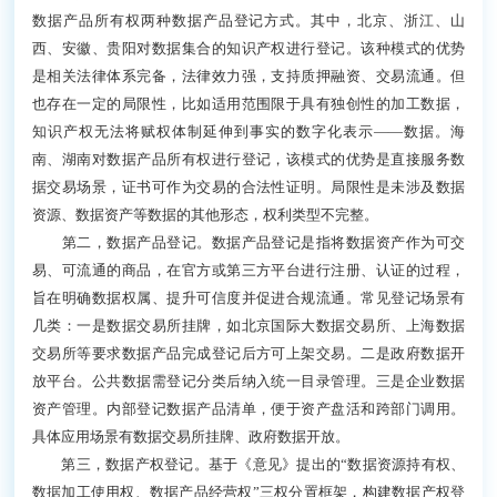
数据产品所有权两种数据产品登记方式。其中，北京、浙江、山
西、安徽、贵阳对数据集合的知识产权进行登记。该种模式的优势
是相关法律体系完备，法律效力强，支持质押融资、交易流通。但
也存在一定的局限性，比如适用范围限于具有独创性的加工数据，
知识产权无法将赋权体制延伸到事实的数字化表示——数据。海
南、湖南对数据产品所有权进行登记，该模式的优势是直接服务数
据交易场景，证书可作为交易的合法性证明。局限性是未涉及数据
资源、数据资产等数据的其他形态，权利类型不完整。
第二，数据产品登记。数据产品登记是指将数据资产作为可交
易、可流通的商品，在官方或第三方平台进行注册、认证的过程，
旨在明确数据权属、提升可信度并促进合规流通。常见登记场景有
几类：一是数据交易所挂牌，如北京国际大数据交易所、上海数据
交易所等要求数据产品完成登记后方可上架交易。二是政府数据开
放平台。公共数据需登记分类后纳入统一目录管理。三是企业数据
资产管理。内部登记数据产品清单，便于资产盘活和跨部门调用。
具体应用场景有数据交易所挂牌、政府数据开放。
第三，数据产权登记。基于《意见》提出的“数据资源持有权、
数据加工使用权、数据产品经营权”三权分置框架，构建数据产权登