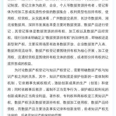
记制度。登记主体为政府、企业、个人等数据资源持有者，登记客
体为经加工形成实质性价值的数据集合，权利类型包括持有权、使
用权、经营权。从实践来看，广州数据交易所、长沙市数据局、湖
北省数据局、深圳市发展改革委主要对数据资源、数据产品进行登
记，其登记客体是数据资源的持有权、加工权以及数据产品经营
权。现行法律未明确定义“数据资源持有权”的法律性质，即物权还是
新型财产权。主要应用场景有政务数据开放、企业数据资产入表、
数据跨境流动等。数据产权登记要围绕持有权为核心开展，加工使
用权、流通经营权是围绕持有权主体的授权，或者部分持有权的让
渡所形成的权益。
为讨论数据产权登记与知识产权登记，需要明确数据产权与知
识产权之间的关系。其中，知识产权制度是保护创新的一套体制和
机制，它依赖事先赋权模式，激励创新成果的生产（创造）和使
用；同时依赖事后救济，遏制不正当竞争行为，保护难以权利化的
创新成果的正当商业利益。著作权、专利权和商标权是三类知识产
权。数据产权涉及数据资源持有权、数据加工使用权、数据产品经
营权，而数据产品主要涉及事实记录和创新发明，前者知识产权无
法保护，后者是知识产权保护的范围。