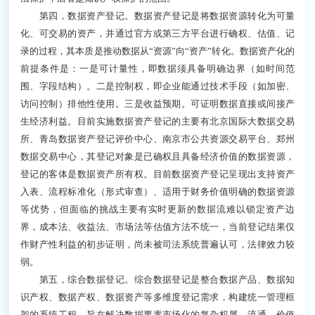
第四，数据资产登记。数据资产登记是将数据资源转化为可量
化、可交易的资产，并通过官方或第三方平台进行确权、估值、记
录的过程，其本质是推动数据从“资源”向“资产”转化。数据资产化的
前提条件是：一是可计量性，即数据须具备明确边界（如时间范
围、字段结构）。二是控制权，即企业能通过技术手段（如加密、
访问控制）排他性使用。三是收益预期。可证明数据直接或间接产
生经济利益。目前实施数据资产登记的主要有北京国际大数据交易
所、青岛数据资产登记评价中心、南京市公共资源交易平台、郑州
数据交易中心，其登记对象是已确权且具备经济价值的数据资源，
登记的客体是数据资产所有权。目前数据资产登记呈现出支持资产
入表、流程标准化（形式审查）、适用于财务价值明确的数据资源
等优势，但面临的挑战主要有实时更新的数据流难以锁定资产边
界，成本法、收益法、市场法等估值方法不统一，当前登记结果仅
作财产性利益的初步证明，尚未被司法系统普遍认可，法律效力较
弱。
第五，综合数据登记。综合数据登记是整合数据产品、数据知
识产权、数据产权、数据资产等多维度登记需求，构建统一管理框
架的系统工程，旨在解决数据要素市场化的复杂权属、流通、价值