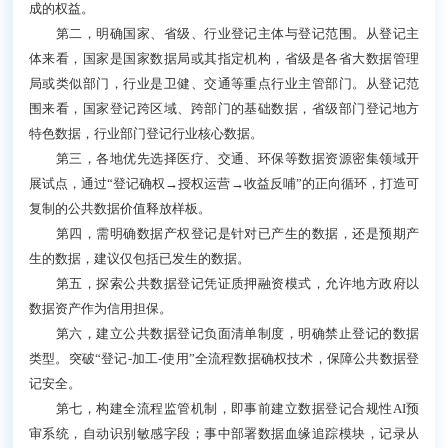
成的权益。
第二，明确国家、省级、行业登记主体与登记范围。从登记主
体来看，国家是国家数据局或其指定机构，省级是各省大数据管理
局或类似部门，行业是卫健、交通等重点行业主管部门。从登记范
围来看，国家登记跨区域、跨部门的基础数据，省级部门登记地方
特色数据，行业部门登记行业核心数据。
第三，各地优先选择医疗、交通、环保等数据资源密集领域开
展试点，通过“登记确权→授权运营→收益反哺”的正向循环，打造可
复制的公共数据价值释放样板。
第四，需明确数据产权登记是针对已产生的数据，还是预期产
生的数据，建议仅包括已发生的数据。
第五，探索公共数据登记凭证质押融资模式，允许地方政府以
数据资产作为信用担保。
第六，建立公共数据登记负面清单制度，明确禁止登记的数据
类型。突破“登记-加工-使用”全流程数据确权技术，保障公共数据登
记安全。
第七，构建全流程监管机制，即事前建立数据登记合规性AI预
审系统，自动识别敏感字段；事中部署数据血缘追踪模块，记录从